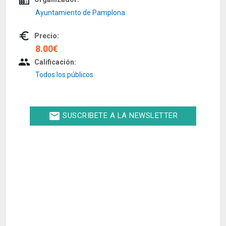
Ayuntamiento de Pamplona
euro_symbol
Precio:
8.00€
people
Calificación:
Todos los públicos
email
SUSCRIBETE A LA NEWSLETTER