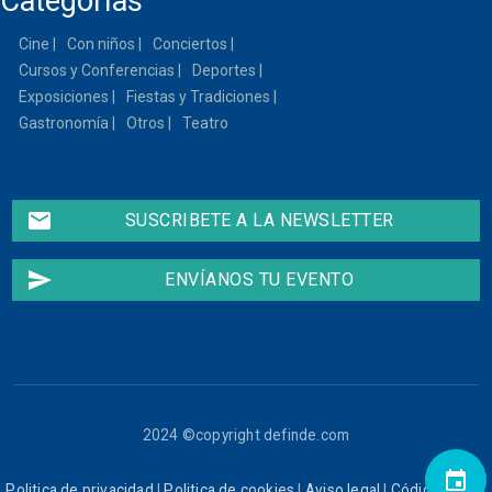
Categorías
Cine
Con niños
Conciertos
Cursos y Conferencias
Deportes
Exposiciones
Fiestas y Tradiciones
Gastronomía
Otros
Teatro
email
SUSCRIBETE A LA NEWSLETTER
send
ENVÍANOS TU EVENTO
2024 ©copyright definde.com
event
Politica de privacidad
|
Politica de cookies
|
Aviso legal
|
Código ético
|