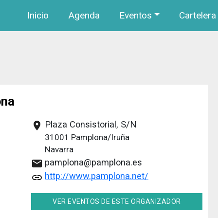
Navegación principal
Pasar al contenido principal
Inicio
Agenda
Eventos
Cartelera
ona
Plaza Consistorial, S/N
place
31001
Pamplona/Iruña
Navarra
pamplona@pamplona.es
email
http://www.pamplona.net/
link
VER EVENTOS DE ESTE ORGANIZADOR