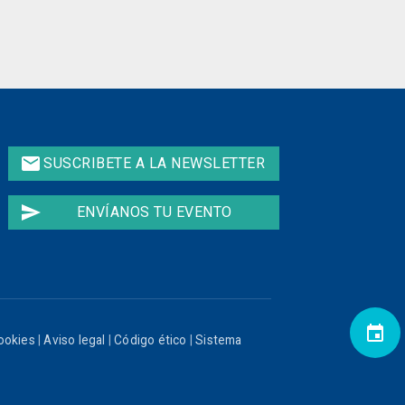
email
SUSCRIBETE A LA NEWSLETTER
send
ENVÍANOS TU EVENTO
event
cookies
|
Aviso legal
|
Código ético
|
Sistema