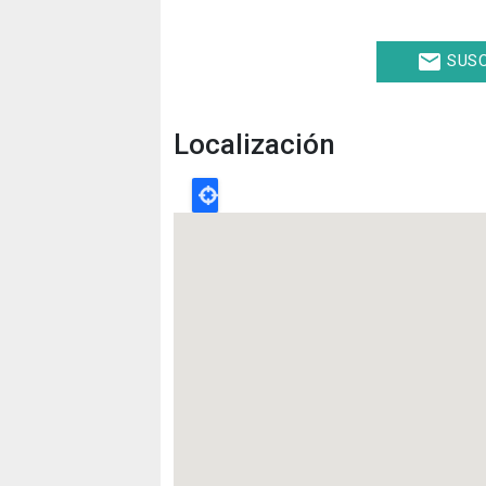
email
SUSC
Localización