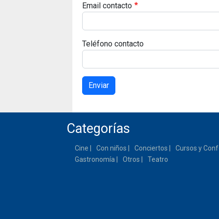
Email contacto
Teléfono contacto
Enviar
Categorías
Cine
Con niños
Conciertos
Cursos y Conf
Gastronomía
Otros
Teatro