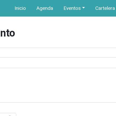
Navegación principal
Pasar al contenido principal
Inicio
Agenda
Eventos
Cartelera
ento
: Hora