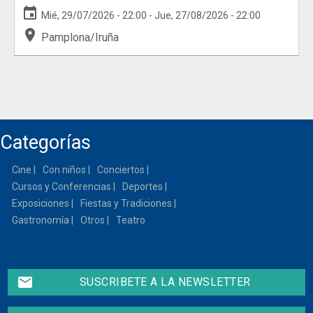
event
Mié, 29/07/2026 - 22:00
-
Jue, 27/08/2026 - 22:00
place
Pamplona/Iruña
Categorías
Cine
Con niños
Conciertos
Cursos y Conferencias
Deportes
Exposiciones
Fiestas y Tradiciones
Gastronomía
Otros
Teatro
email
SUSCRIBETE A LA NEWSLETTER