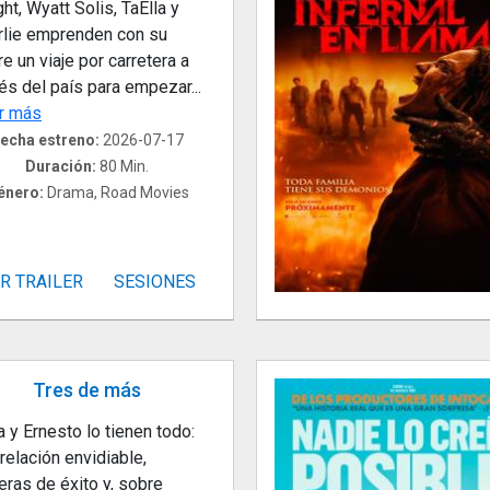
ht, Wyatt Solis, TaElla y
rlie emprenden con su
e un viaje por carretera a
és del país para empezar...
r más
echa estreno:
2026-07-17
Duración:
80 Min.
énero:
Drama, Road Movies
R TRAILER
SESIONES
Tres de más
a y Ernesto lo tienen todo:
relación envidiable,
eras de éxito y, sobre