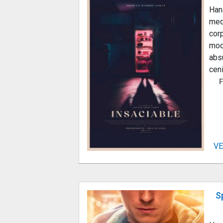
Han
med
cor
mod
abs
cen
F
VE
S