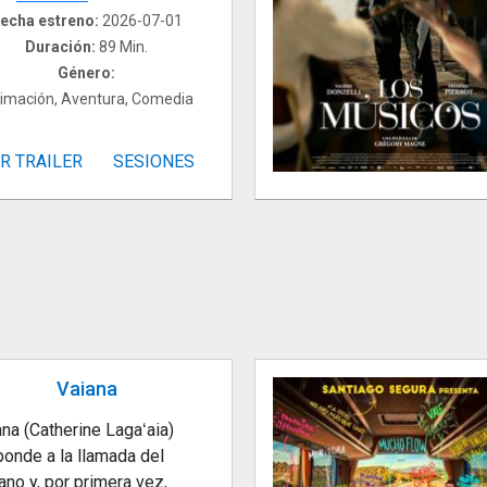
echa estreno:
2026-07-01
Duración:
89 Min.
Género:
imación, Aventura, Comedia
R TRAILER
SESIONES
Vaiana
na (Catherine Lagaʻaia)
ponde a la llamada del
no y, por primera vez,