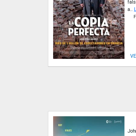
fals
a...
F
VE
Joh