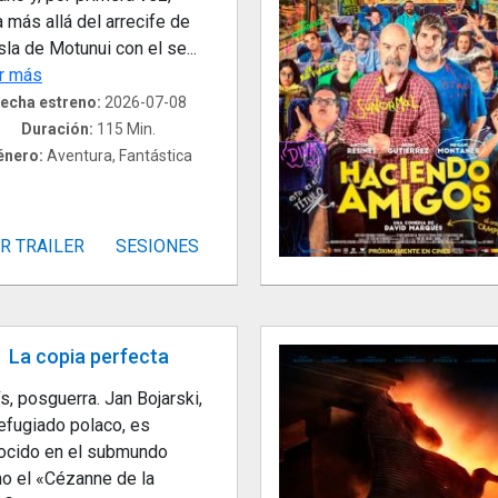
a más allá del arrecife de
sla de Motunui con el se...
r más
echa estreno:
2026-07-08
Duración:
115 Min.
énero:
Aventura, Fantástica
R TRAILER
SESIONES
La copia perfecta
s, posguerra. Jan Bojarski,
refugiado polaco, es
ocido en el submundo
o el «Cézanne de la