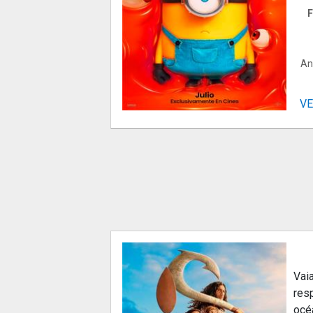
F
An
VE
Vaia
res
océa