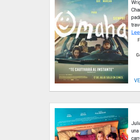
Wrig
Cha
padr
trav
Lee
F
G
VE
Juli
una 
carr