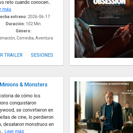
vo reto cuando conocen...
r más
echa estreno:
2026-06-17
Duración:
102 Min.
Género:
imación, Comedia, Aventura
R TRAILER
SESIONES
Minions & Monsters
historia de cómo los
ions conquistaron
lywood, se convirtieron en
ellas de cine, lo perdieron
o, desataron monstruos en
...
Leer más