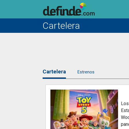
Cartelera
Cartelera
Estrenos
Los
Esta
Woo
pand