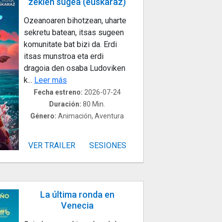
zekien sugea (euskaraz)
Ozeanoaren bihotzean, uharte
sekretu batean, itsas sugeen
komunitate bat bizi da. Erdi
itsas munstroa eta erdi
dragoia den osaba Ludoviken
k...
Leer más
Fecha estreno:
2026-07-24
Duración:
80 Min.
Género:
Animación, Aventura
VER TRAILER
SESIONES
La última ronda en
Venecia