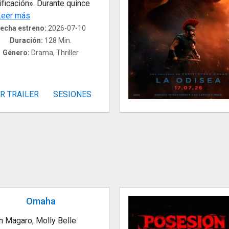
ificación». Durante quince
Leer más
echa estreno:
2026-07-10
Duración:
128 Min.
Género:
Drama, Thriller
R TRAILER
SESIONES
Omaha
n Magaro, Molly Belle