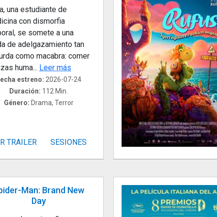
a, una estudiante de
icina con dismorfia
poral, se somete a una
a de adelgazamiento tan
urda como macabra: comer
izas huma...
Leer más
echa estreno:
2026-07-24
Duración:
112 Min.
Género:
Drama, Terror
R TRAILER
SESIONES
pider-Man: Brand New
Day