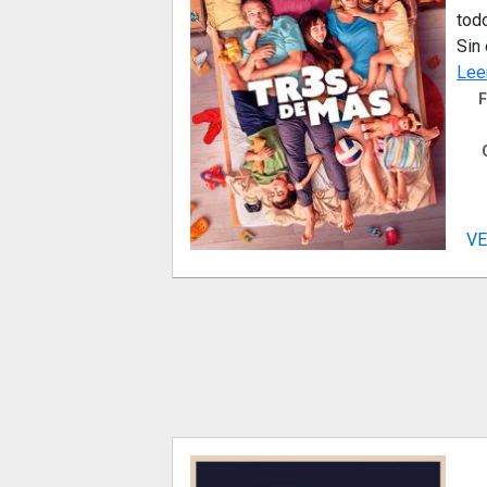
todo
Sin 
Lee
F
VE