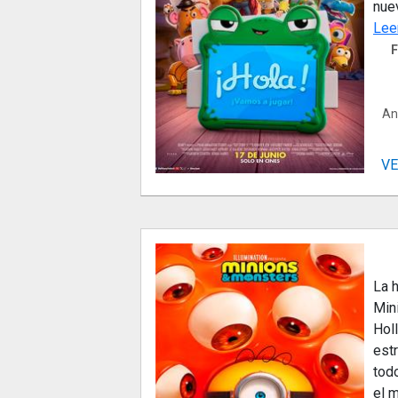
nue
Lee
F
An
VE
La 
Min
Hol
estr
tod
el m