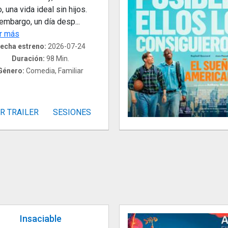
, una vida ideal sin hijos.
embargo, un día desp...
r más
echa estreno:
2026-07-24
Duración:
98 Min.
Género:
Comedia, Familiar
R TRAILER
SESIONES
Insaciable