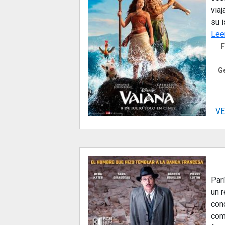
viaj
su i
Lee
F
G
VE
Parí
un 
con
com