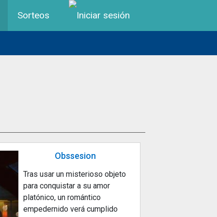
Menú de cuenta de us
Sorteos
Obssesion
Tras usar un misterioso objeto
para conquistar a su amor
platónico, un romántico
empedernido verá cumplido