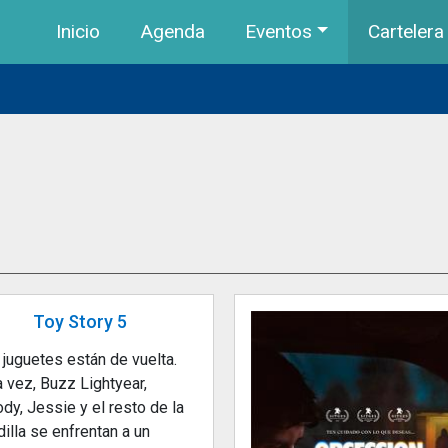
Navegación principal
Pasar al contenido principal
Inicio
Agenda
Eventos
Cartelera
Toy Story 5
 juguetes están de vuelta.
 vez, Buzz Lightyear,
dy, Jessie y el resto de la
illa se enfrentan a un