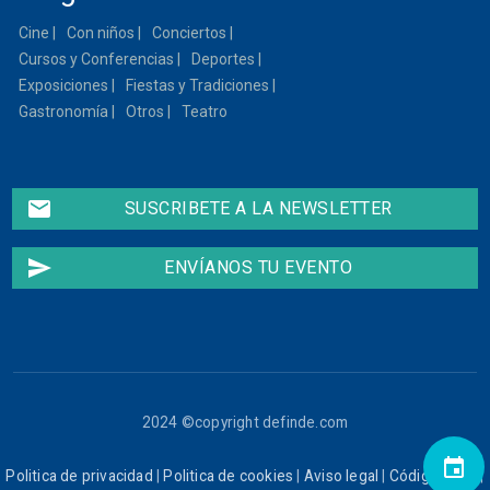
Cine
Con niños
Conciertos
Cursos y Conferencias
Deportes
Exposiciones
Fiestas y Tradiciones
Gastronomía
Otros
Teatro
email
SUSCRIBETE A LA NEWSLETTER
send
ENVÍANOS TU EVENTO
2024 ©copyright definde.com
event
Politica de privacidad
|
Politica de cookies
|
Aviso legal
|
Código ético
|