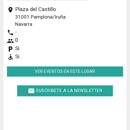
Plaza del Castillo
place
31001
Pamplona/Iruña
Navarra
-
phone
0
people
Si
local_parking
Si
accessible
VER EVENTOS EN ESTE LUGAR
email
SUSCRIBETE A LA NEWSLETTER