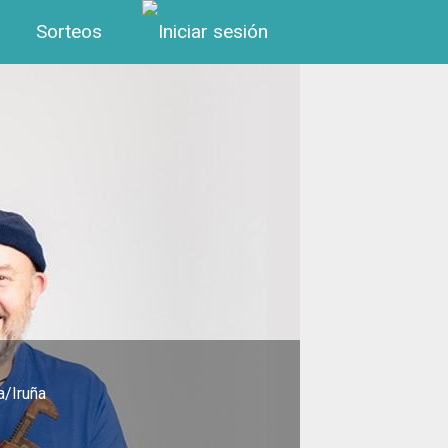
Menú de cuenta de us
Sorteos
a/Iruña