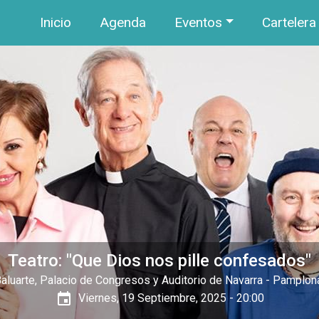
Navegación principal
Pasar al contenido principal
Inicio
Agenda
Eventos
Cartelera
Teatro: "Que Dios nos pille confesados"
aluarte, Palacio de Congresos y Auditorio de Navarra
- Pamplon
event
Viernes, 19 Septiembre, 2025 - 20:00