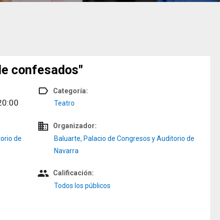
lle confesados"
label_outline
Categoría:
20:00
Teatro
domain
Organizador:
orio de
Baluarte, Palacio de Congresos y Auditorio de
Navarra
people
Calificación:
Todos los públicos