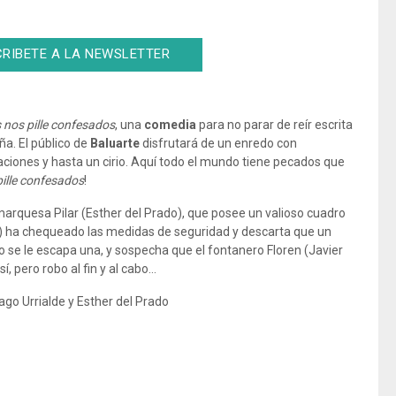
RIBETE A LA NEWSLETTER
 nos pille confesados
, una
comedia
para no parar de reír escrita
a. El público de
Baluarte
disfrutará de un enredo con
taciones y hasta un cirio. Aquí todo el mundo tiene pecados que
pille confesados
!
 marquesa Pilar (Esther del Prado), que posee un valioso cuadro
lde) ha chequeado las medidas de seguridad y descarta que un
o se le escapa una, y sospecha que el fontanero Floren (Javier
, pero robo al fin y al cabo…
go Urrialde y Esther del Prado