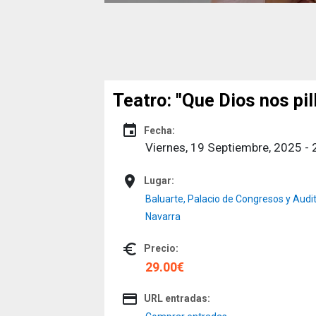
Teatro: "Que Dios nos pi
event
Fecha:
Viernes, 19 Septiembre, 2025 - 
place
Lugar:
Baluarte, Palacio de Congresos y Audit
Navarra
euro_symbol
Precio:
29.00€
credit_card
URL entradas: