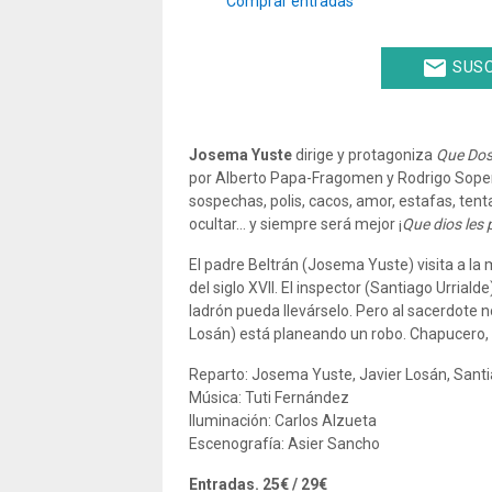
Comprar entradas
email
SUSC
Josema Yuste
dirige y protagoniza
Que Dos
por Alberto Papa-Fragomen y Rodrigo Sopeñ
sospechas, polis, cacos, amor, estafas, ten
ocultar... y siempre será mejor ¡
Que dios les 
El padre Beltrán (Josema Yuste) visita a la
del siglo XVII. El inspector (Santiago Urria
ladrón pueda llevárselo. Pero al sacerdote n
Losán) está planeando un robo. Chapucero, sí
Reparto: Josema Yuste, Javier Losán, Santia
Música: Tuti Fernández
Iluminación: Carlos Alzueta
Escenografía: Asier Sancho
Entradas. 25€ / 29€