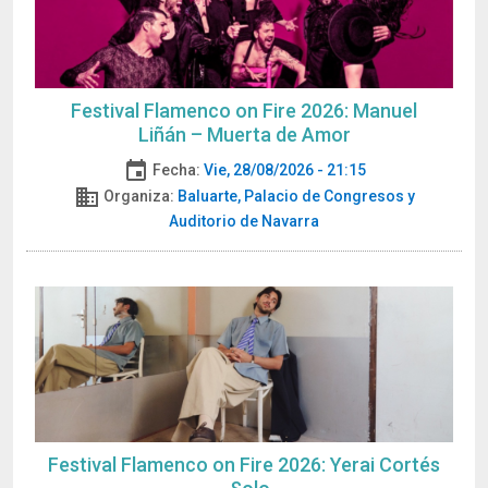
Festival Flamenco on Fire 2026: Manuel
Liñán – Muerta de Amor
event
Fecha:
Vie, 28/08/2026 - 21:15
domain
Organiza:
Baluarte, Palacio de Congresos y
Auditorio de Navarra
Festival Flamenco on Fire 2026: Yerai Cortés