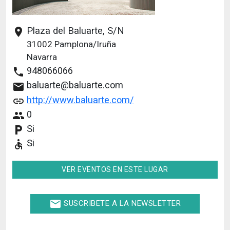
Plaza del Baluarte, S/N
place
31002
Pamplona/Iruña
Navarra
948066066
phone
baluarte@baluarte.com
email
http://www.baluarte.com/
link
0
people
Si
local_parking
Si
accessible
VER EVENTOS EN ESTE LUGAR
email
SUSCRIBETE A LA NEWSLETTER