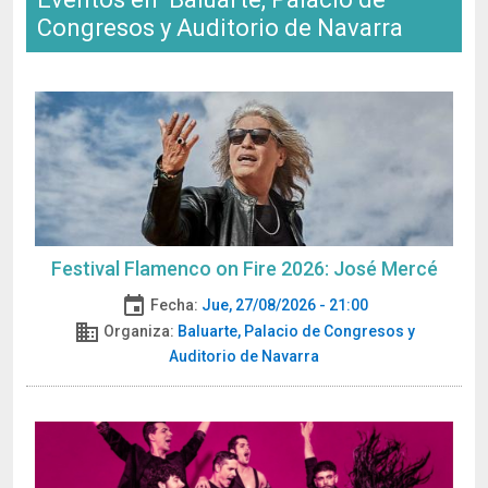
Congresos y Auditorio de Navarra
Festival Flamenco on Fire 2026: José Mercé
event
Fecha:
Jue, 27/08/2026 - 21:00
domain
Organiza:
Baluarte, Palacio de Congresos y
Auditorio de Navarra