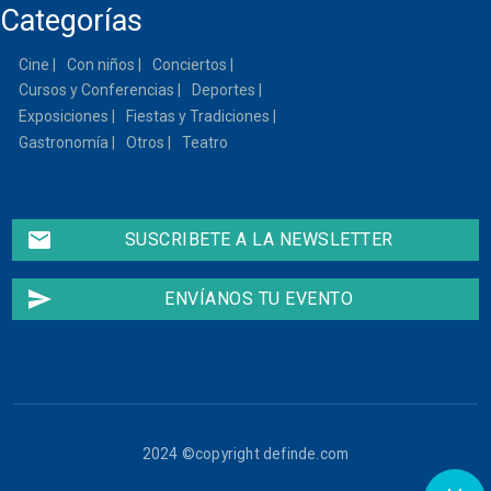
Categorías
14
Cine
Con niños
Conciertos
15
Cursos y Conferencias
Deportes
Exposiciones
Fiestas y Tradiciones
16
Gastronomía
Otros
Teatro
17
email
SUSCRIBETE A LA NEWSLETTER
18
19
send
ENVÍANOS TU EVENTO
20
La Cubana. La Cuisine
de Ma Cousine
Jue,
09/07/2026 - 20:00
21
22
2024 ©copyright definde.com