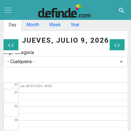
Pasar al contenido principal
search
Solapas principales
Day
Month
Week
Year
JUEVES, JULIO 9, 2026
‹‹
››
Paginación
Elige categoría
Programación 9 de
Antes de
julio. San Fermín 2026
01
Jue, 09/07/2026 - 00:00
01
02
03