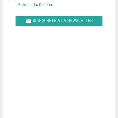
Entradas La Cubana
email
SUSCRIBETE A LA NEWSLETTER