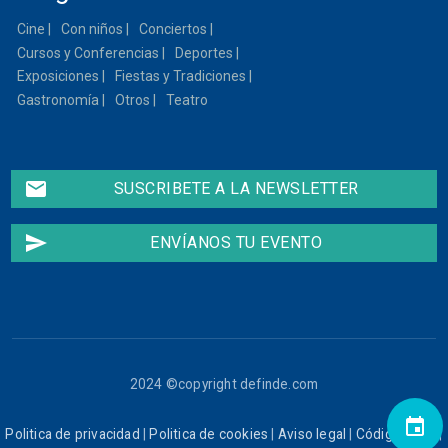
Cine
Con niños
Conciertos
Cursos y Conferencias
Deportes
Exposiciones
Fiestas y Tradiciones
Gastronomía
Otros
Teatro
email
SUSCRIBETE A LA NEWSLETTER
send
ENVÍANOS TU EVENTO
2024 ©copyright definde.com
event
Politica de privacidad
|
Politica de cookies
|
Aviso legal
|
Código ético
|