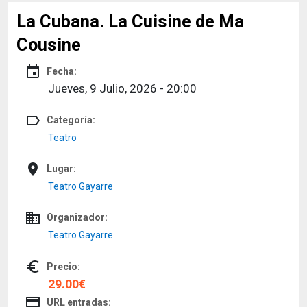
La Cubana. La Cuisine de Ma
Cousine
event
Fecha:
Jueves, 9 Julio, 2026 - 20:00
label_outline
Categoría:
Teatro
place
Lugar:
Teatro Gayarre
domain
Organizador:
Teatro Gayarre
euro_symbol
Precio:
29.00€
credit_card
URL entradas: