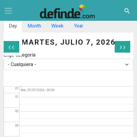
Pasar al contenido principal
search
Solapas principales
Day
Month
Week
Year
MARTES, JULIO 7, 2026
‹‹
››
Paginación
Elige categoría
Programación 7 de
Antes de
julio. San Fermín 2026
01
Mar, 07/07/2026 - 00:00
01
02
03