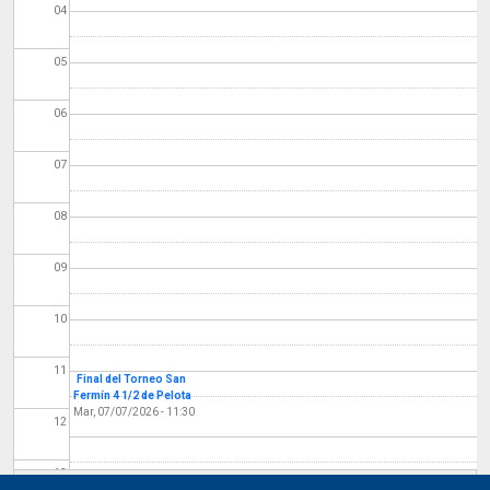
04
05
06
07
08
09
10
11
Final del Torneo San
Fermín 4 1/2 de Pelota
Mar, 07/07/2026 - 11:30
12
13