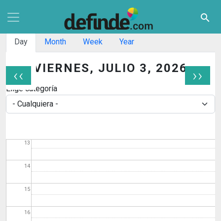
07
Pasar al contenido principal
search
08
Solapas principales
Day
Month
Week
Year
09
VIERNES, JULIO 3, 2026
‹‹
››
10
Paginación
Elige categoría
11
12
13
14
15
16