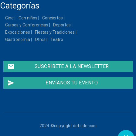
Categorías
Cine
Con niños
Conciertos
Cursos y Conferencias
Deportes
Exposiciones
Fiestas y Tradiciones
Gastronomía
Otros
Teatro
email
SUSCRIBETE A LA NEWSLETTER
send
ENVÍANOS TU EVENTO
2024 ©copyright definde.com