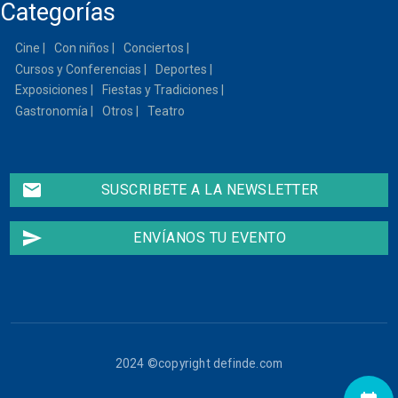
Categorías
Cine
Con niños
Conciertos
Cursos y Conferencias
Deportes
Exposiciones
Fiestas y Tradiciones
Gastronomía
Otros
Teatro
email
SUSCRIBETE A LA NEWSLETTER
send
ENVÍANOS TU EVENTO
2024 ©copyright definde.com