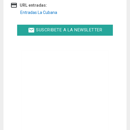
credit_card
URL entradas:
Entradas La Cubana
email
SUSCRIBETE A LA NEWSLETTER