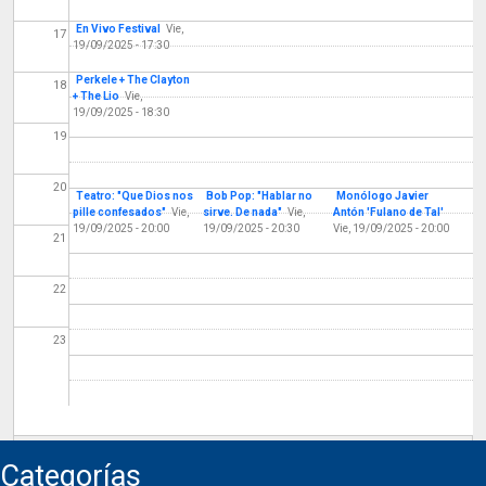
En Vivo Festival
Vie,
17
19/09/2025 - 17:30
Perkele + The Clayton
18
+ The Lio
Vie,
19/09/2025 - 18:30
19
20
Teatro: "Que Dios nos
Bob Pop: "Hablar no
Monólogo Javier
pille confesados"
Vie,
sirve. De nada"
Vie,
Antón 'Fulano de Tal'
19/09/2025 - 20:00
19/09/2025 - 20:30
Vie, 19/09/2025 - 20:00
21
22
23
Categorías