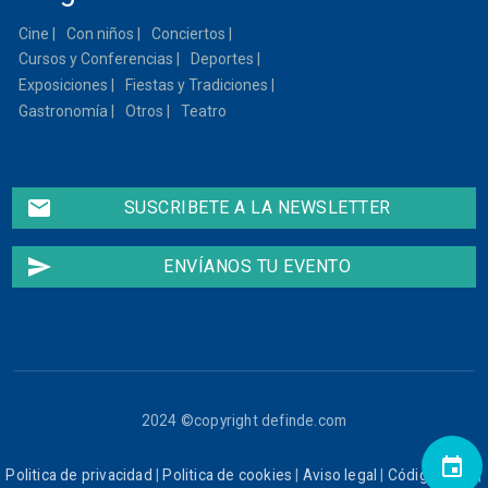
Cine
Con niños
Conciertos
Cursos y Conferencias
Deportes
Exposiciones
Fiestas y Tradiciones
Gastronomía
Otros
Teatro
email
SUSCRIBETE A LA NEWSLETTER
send
ENVÍANOS TU EVENTO
2024 ©copyright definde.com
event
Politica de privacidad
|
Politica de cookies
|
Aviso legal
|
Código ético
|