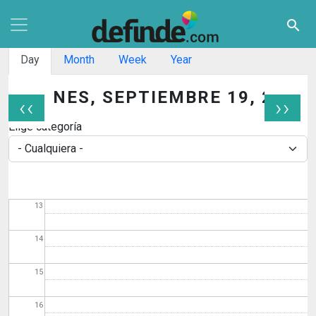
Pasar al contenido principal
07
search
08
Solapas principales
Day
Month
Week
Year
09
VIERNES, SEPTIEMBRE 19, 2025
‹‹
››
10
Paginación
Elige categoría
11
12
13
14
15
16