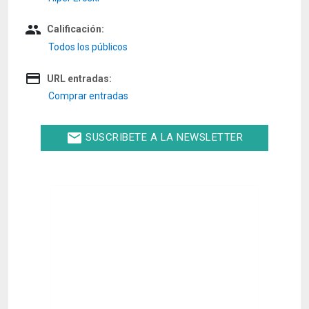
people
Calificación:
Todos los públicos
credit_card
URL entradas:
Comprar entradas
email
SUSCRIBETE A LA NEWSLETTER