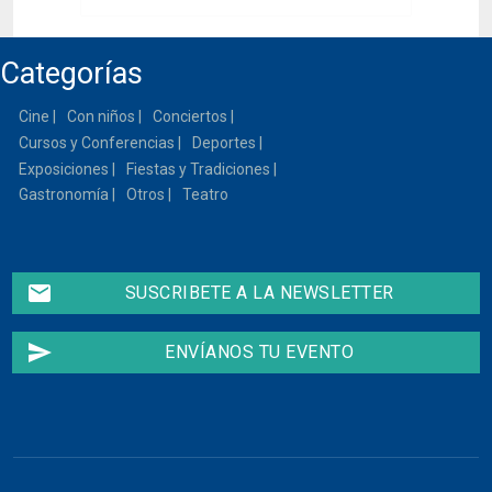
Categorías
Cine
Con niños
Conciertos
Cursos y Conferencias
Deportes
Exposiciones
Fiestas y Tradiciones
Gastronomía
Otros
Teatro
email
SUSCRIBETE A LA NEWSLETTER
send
ENVÍANOS TU EVENTO