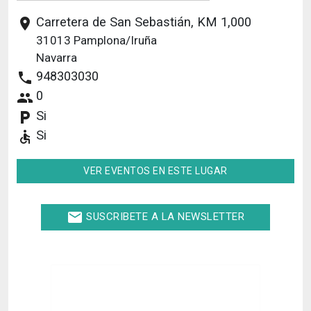
Carretera de San Sebastián, KM 1,000
place
31013
Pamplona/Iruña
Navarra
948303030
phone
0
people
Si
local_parking
Si
accessible
VER EVENTOS EN ESTE LUGAR
email
SUSCRIBETE A LA NEWSLETTER