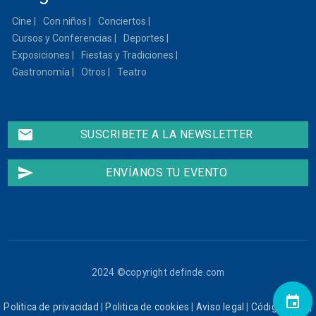
Cine
Con niños
Conciertos
Cursos y Conferencias
Deportes
Exposiciones
Fiestas y Tradiciones
Gastronomía
Otros
Teatro
email
SUSCRIBETE A LA NEWSLETTER
send
ENVÍANOS TU EVENTO
2024 ©copyright definde.com
event
Politica de privacidad
|
Politica de cookies
|
Aviso legal
|
Código ético
|