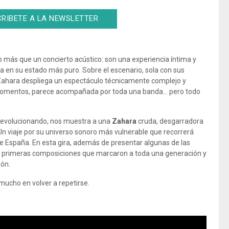
RIBETE A LA NEWSLETTER
más que un concierto acústico: son una experiencia íntima y
a en su estado más puro. Sobre el escenario, sola con sus
, Zahara despliega un espectáculo técnicamente complejo y
 momentos, parece acompañada por toda una banda… pero todo
 evolucionando, nos muestra a una
Zahara
cruda, desgarradora
. Un viaje por su universo sonoro más vulnerable que recorrerá
 España. En esta gira, además de presentar algunas de las
as primeras composiciones que marcaron a toda una generación y
zón.
mucho en volver a repetirse.