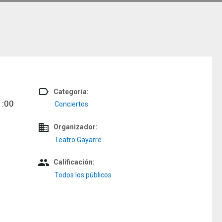
label_outline
Categoría:
1:00
Conciertos
domain
Organizador:
Teatro Gayarre
people
Calificación:
Todos los públicos