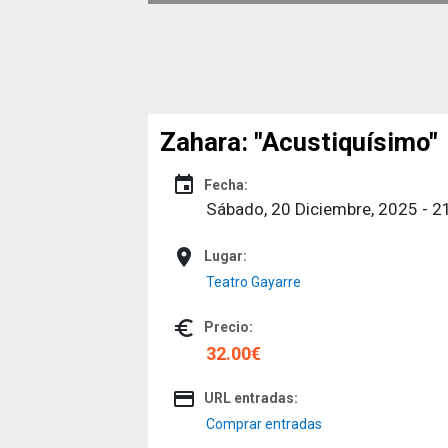
Zahara: "Acustiquísimo"
event
Fecha:
Sábado, 20 Diciembre, 2025 - 2
place
Lugar:
Teatro Gayarre
euro_symbol
Precio:
32.00€
credit_card
URL entradas:
Comprar entradas