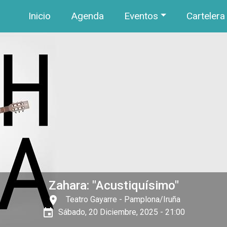
Navegación principal
Pasar al contenido principal
Inicio
Agenda
Eventos
Cartelera
Zahara: "Acustiquísimo"
place
Teatro Gayarre
- Pamplona/Iruña
event
Sábado, 20 Diciembre, 2025 - 21:00