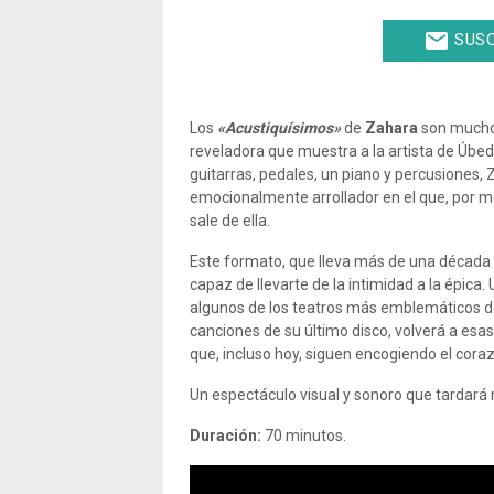
email
SUSC
Los
«Acustiquísimos»
de
Zahara
son mucho 
reveladora que muestra a la artista de Úbed
guitarras, pedales, un piano y percusiones
emocionalmente arrollador en el que, por
sale de ella.
Este formato, que lleva más de una década
capaz de llevarte de la intimidad a la épica
algunos de los teatros más emblemáticos de
canciones de su último disco, volverá a es
que, incluso hoy, siguen encogiendo el cora
Un espectáculo visual y sonoro que tardará 
Duración:
70 minutos.