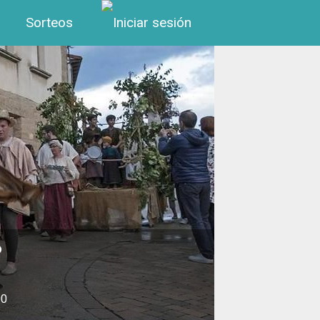
Menú de cuenta de us
Sorteos
6
00