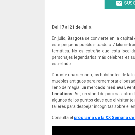
email
SUSC
Del 17 al 21 de Julio.
En julio,
Bargota
se convierte en la capital
este pequeño pueblo situado a 7 kilómetro
temática. No es extraño que esta localid
personajes legendarios más célebres es s
estrellado...
Durante una semana, los habitantes de la loc
muebles antiguos para rememorar el pasa
lleno de magia:
un mercado medieval, vent
temáticos.
Así, un stand de pócimas, otro de 
algunos de los puntos clave que el visitant
talleres para despejar incógnitas sobre el e
Consulta el
programa de la XX Semana de l