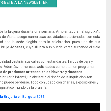
RIBETE A LA NEWSLETTER
 de la brujería durante una semana. Ambientado en el siglo XVII,
s de Viana, acoge numerosas actividades relacionadas con esta
ad sea la sede elegida para la celebración, pues uno de sus
u brujo
Johanes
, cuya silueta aún puede verse surcando el cielo
alidad vestirán sus calles con estandartes, fardos de paja y
do. Además, numerosas actividades completan un programa
a de productos artesanales de Navarra y rincones
brujería infantil, un akelare o el rincón de la inquisición son
e no puede perderse. Todo conjugado con charlas, exposiciones y
nigmático mundo de la brujería.
a Brujería en Bargota 2026.