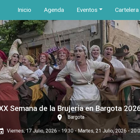
Navegación principal
Pasar al contenido principal
Inicio
Agenda
Eventos
Cartelera
XX Semana de la Brujería en Bargota 202
place
Bargota
ent
Viernes, 17 Julio, 2026 - 19:30
-
Martes, 21 Julio, 2026 - 20: