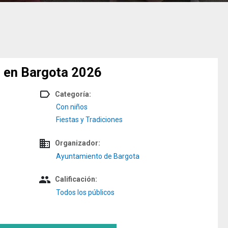
a en Bargota 2026
label_outline
Categoría:
Con niños
Fiestas y Tradiciones
domain
Organizador:
Ayuntamiento de Bargota
people
Calificación:
Todos los públicos