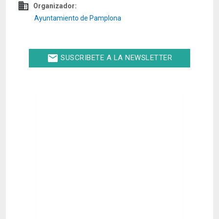
domain
Organizador:
Ayuntamiento de Pamplona
email
SUSCRIBETE A LA NEWSLETTER