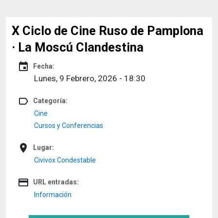
X Ciclo de Cine Ruso de Pamplona
· La Moscú Clandestina
event
Fecha:
Lunes, 9 Febrero, 2026 - 18:30
label_outline
Categoría:
Cine
Cursos y Conferencias
place
Lugar:
Civivox Condestable
credit_card
URL entradas:
Información