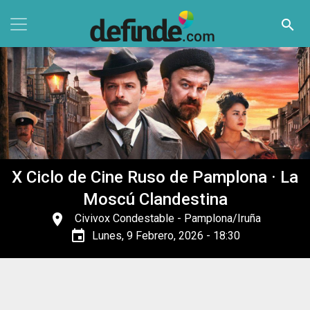
Pasar al contenido principal
search
X Ciclo de Cine Ruso de Pamplona · La
Moscú Clandestina
place
Civivox Condestable
- Pamplona/Iruña
event
Lunes, 9 Febrero, 2026 - 18:30