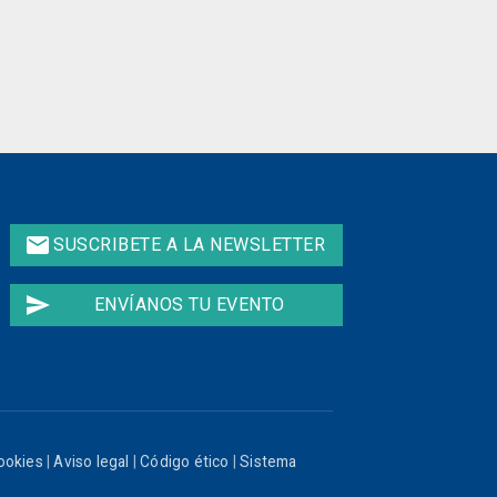
email
SUSCRIBETE A LA NEWSLETTER
send
ENVÍANOS TU EVENTO
cookies
|
Aviso legal
|
Código ético
|
Sistema