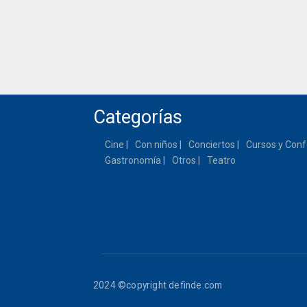
Categorías
Cine
Con niños
Conciertos
Cursos y Conf
Gastronomía
Otros
Teatro
2024 ©copyright definde.com