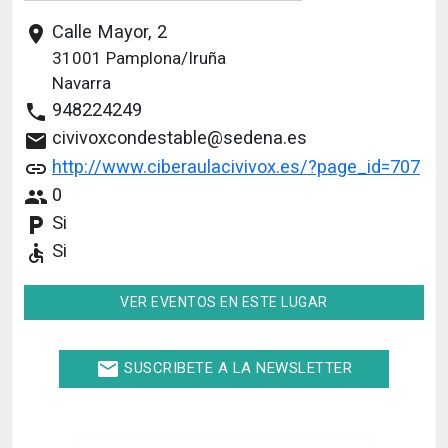
Calle Mayor, 2
place
31001
Pamplona/Iruña
Navarra
948224249
phone
civivoxcondestable@sedena.es
email
http://www.ciberaulacivivox.es/?page_id=707
link
0
people
Si
local_parking
Si
accessible
VER EVENTOS EN ESTE LUGAR
email
SUSCRIBETE A LA NEWSLETTER