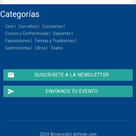
Categorías
Cine
Con niños
Conciertos
Cursos y Conferencias
Deportes
Exposiciones
Fiestas y Tradiciones
Gastronomía
Otros
Teatro
email
SUSCRIBETE A LA NEWSLETTER
send
ENVÍANOS TU EVENTO
2024 ©copyright definde.com