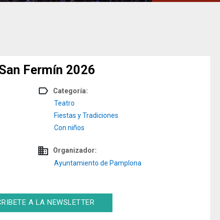
. San Fermín 2026
label_outline
Categoría:
Teatro
Fiestas y Tradiciones
Con niños
domain
Organizador:
Ayuntamiento de Pamplona
RIBETE A LA NEWSLETTER