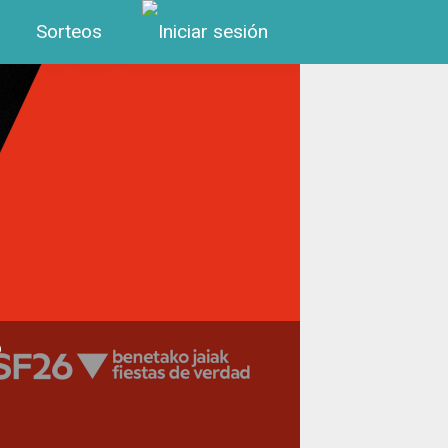
Menú de cuenta de us
Sorteos
6