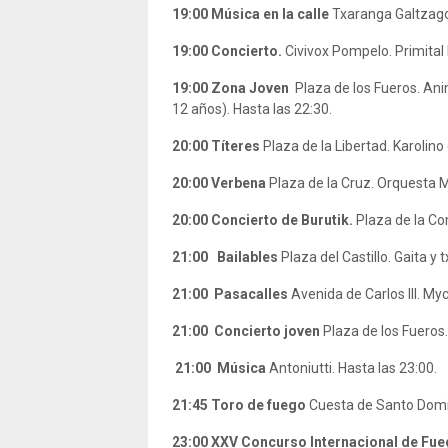
19:00
Música en la calle
Txaranga Galtzagor
19:00 Concierto.
Civivox Pompelo. Primital
19:00
Zona Joven
Plaza de los Fueros. Ani
12 años). Hasta las 22:30.
20:00
Títeres
Plaza de la Libertad.
Karolino
20:00
Verbena
Plaza de la Cruz.
Orquesta M
20:00
Concierto de Burutik.
Plaza de la C
21:00
Bailables
Plaza del Castillo. Gaita y t
21:00
Pasacalles
Avenida de Carlos III.
Myc
21:00
Concierto joven
Plaza de los Fueros
21:00
Música
Antoniutti. Hasta las 23:00.
21:45
Toro de fuego
Cuesta de Santo Domin
23:00
XXV Concurso Internacional de Fueg