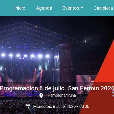
Navegación principal
Pasar al contenido principal
Inicio
Agenda
Eventos
Cartelera
Programación 8 de julio. San Fermín 202
place
Pamplona/Iruña
event
Miércoles, 8 Julio, 2026 - 00:00