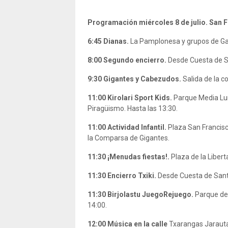
Programación miércoles 8 de julio. San 
6:45
Dianas.
La Pamplonesa y grupos de Ga
8:00 Segundo
encierro.
Desde Cuesta de 
9:30
Gigantes y Cabezudos.
Salida de la 
11:00
Kirolari Sport Kids.
Parque Media Lun
Piragüismo. Hasta las 13:30.
11:00 Actividad Infantil.
Plaza San Francisc
la Comparsa de Gigantes.
11:30
¡Menudas fiestas!.
Plaza de la Libert
11:30 Encierro Txiki.
Desde Cuesta de San
11:30
Birjolastu JuegoRejuego.
Parque de 
14:00.
12:00
Música en la calle
Txarangas Jarauta