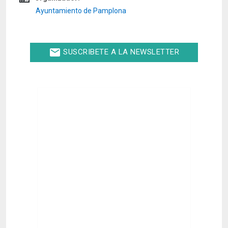
Ayuntamiento de Pamplona
email
SUSCRIBETE A LA NEWSLETTER