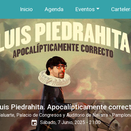
Navegación principal
Pasar al contenido principal
Inicio
Agenda
Eventos
Carteler
uis Piedrahita. Apocalípticamente correc
aluarte, Palacio de Congresos y Auditorio de Navarra
- Pamplon
event
Sábado, 7 Junio, 2025 - 21:00