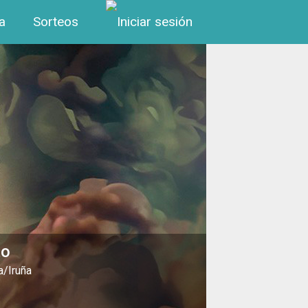
Menú de cuenta de us
a
Sorteos
to
a/Iruña