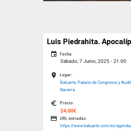
Luis Piedrahita. Apocalí
event
Fecha:
Sábado, 7 Junio, 2025 - 21:00
place
Lugar:
Baluarte, Palacio de Congresos y Audit
Navarra
euro_symbol
Precio:
24.00€
credit_card
URL entradas:
https://www.baluarte.com/es/agenda/