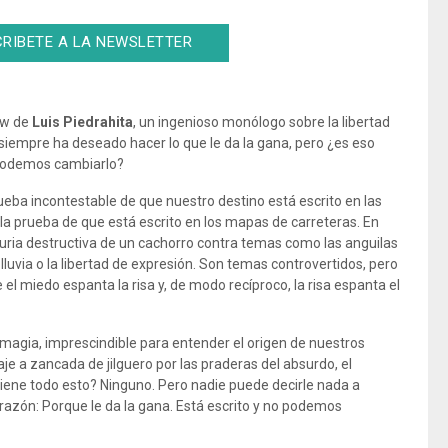
RIBETE A LA NEWSLETTER
ow de
Luis Piedrahita
, un ingenioso monólogo sobre la libertad
 siempre ha deseado hacer lo que le da la gana, pero ¿es eso
o podemos cambiarlo?
rueba incontestable de que nuestro destino está escrito en las
 la prueba de que está escrito en los mapas de carreteras. En
uria destructiva de un cachorro contra temas como las anguilas
la lluvia o la libertad de expresión. Son temas controvertidos, pero
l miedo espanta la risa y, de modo recíproco, la risa espanta el
magia, imprescindible para entender el origen de nuestros
e a zancada de jilguero por las praderas del absurdo, el
tiene todo esto? Ninguno. Pero nadie puede decirle nada a
 razón: Porque le da la gana. Está escrito y no podemos