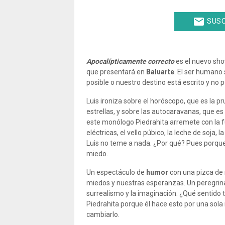
email
SUSC
Apocalípticamente correcto
es el nuevo sh
que presentará en
Baluarte
. El ser humano
posible o nuestro destino está escrito y n
Luis ironiza sobre el horóscopo, que es la p
estrellas, y sobre las autocaravanas, que es
este monólogo Piedrahita arremete con la f
eléctricas, el vello púbico, la leche de soja, 
Luis no teme a nada. ¿Por qué? Pues porque e
miedo.
Un espectáculo de
humor
con una pizca de 
miedos y nuestras esperanzas. Un peregrinaj
surrealismo y la imaginación. ¿Qué sentido 
Piedrahita porque él hace esto por una sola
cambiarlo.