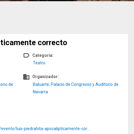
pticamente correcto
label_outline
Categoría:
Teatro
domain
Organizador:
orio de
Baluarte, Palacio de Congresos y Auditorio de
Navarra
evento/luis-piedrahita-apocalipticamente-cor…