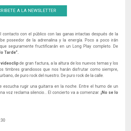
RIBETE A LA NEWSLETTER
 contacto con el público con las ganas intactas después de la
be poseedor de la adrenalina y la energía. Poco a poco irán
que seguramente fructificarán en un Long Play completo. De
o Tarde”.
n
videoclip
de gran factura, a la altura de los nuevos temas y los
s timbres grandiosos que nos harán disfrutar como siempre,
rbano, de puro rock del nuestro. De puro rock de la calle.
se escucha rugir una guitarra en la noche. Entre el humo de un
 una voz reclama silencio… El concierto va a comenzar.
¡No se lo
:30