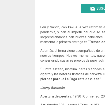
email
SUSC
Edu y Nando, con
Xavi a la voz
retoman el
pandemia, y con el ímpetu del que se sa
sorprendiéndonos con nuevas canciones, 
momento la primera entrega es
“Demasiad
Además, el tema viene acompañado de u
nuevos tiempos. Nuevos momentos, nuevo
conservando sus aires propios de puro rock u
“…Entre asfalto, nicotina, bares y fondas 
cigarro y las botellas tintadas de cerveza,
pierdan porque La Fuga está de vuelta!
”
Jimmy Barnatán
Apertura de puertas:
19:30 |
Comienzo:
20
Anticipada: 20
€ + gastos |
Taquilla: 25
€