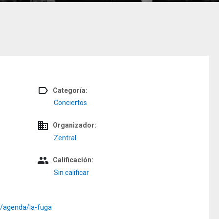
label_outline
Categoría:
Conciertos
domain
Organizador:
Zentral
people
Calificación:
Sin calificar
/agenda/la-fuga