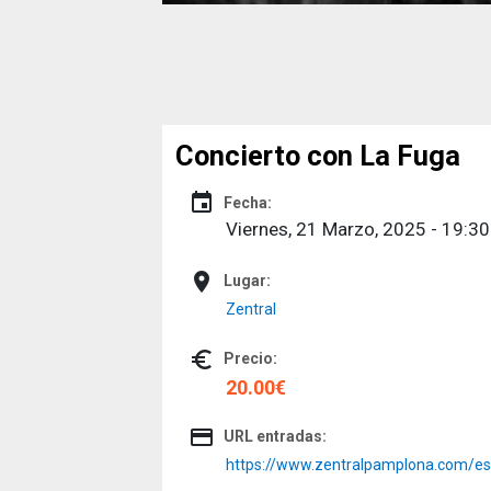
Concierto con La Fuga
event
Fecha:
Viernes, 21 Marzo, 2025 - 19:30
place
Lugar:
Zentral
euro_symbol
Precio:
20.00€
credit_card
URL entradas:
https://www.zentralpamplona.com/es