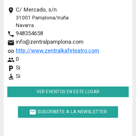
C/ Mercado, s/n
place
31001
Pamplona/Iruña
Navarra
948354658
phone
info@zentralpamplona.com
email
http://www.zentralkafeteatro.com
link
0
people
Si
local_parking
Si
accessible
VER EVENTOS EN ESTE LUGAR
email
SUSCRIBETE A LA NEWSLETTER