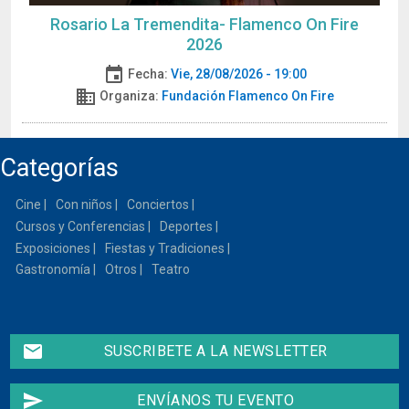
Rosario La Tremendita- Flamenco On Fire
2026
event
Fecha:
Vie, 28/08/2026 - 19:00
domain
Organiza:
Fundación Flamenco On Fire
Categorías
Cine
Con niños
Conciertos
Cursos y Conferencias
Deportes
Exposiciones
Fiestas y Tradiciones
Gastronomía
Otros
Teatro
email
SUSCRIBETE A LA NEWSLETTER
send
ENVÍANOS TU EVENTO