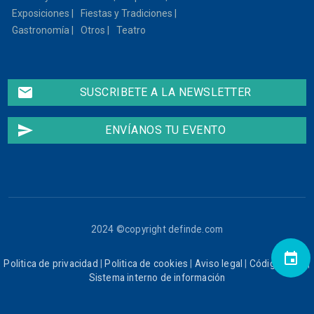
Exposiciones
Fiestas y Tradiciones
Gastronomía
Otros
Teatro
email
SUSCRIBETE A LA NEWSLETTER
send
ENVÍANOS TU EVENTO
2024 ©copyright definde.com
event
Politica de privacidad
|
Politica de cookies
|
Aviso legal
|
Código ético
|
Sistema interno de información