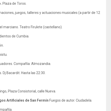
o.
Plaza de Toros.
aciones, juegos, talleres y actuaciones musicales (a partir de 12
el marciano. Teatro Firulete (castellano).
dientos de Cumbia.
ón.
xistu.
aguadores. Compañía: Almozandia.
. Dj Bacardit. Hasta las 22:30.
go, Plaza Consistorial, calle Nueva.
os Artificiales de San Fermín
Fuegos de autor. Ciudadela.
Compañía.