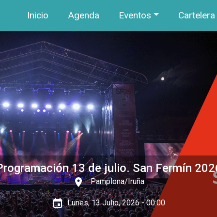
Navegación principal
Pasar al contenido principal
Inicio
Agenda
Eventos
Cartelera
Programación 13 de julio. San Fermín 202
place
Pamplona/Iruña
event
Lunes, 13 Julio, 2026 - 00:00