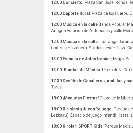
12:00 Concierto.
Plaza San José. Rondallas
12:00 Deporte Rural
. Plaza de los Fueros.
12:00
Música en la calle
Banda Popular Mae
Antigua Estación de Autobuses y calle Merc
12:00 Música en la calle.
Txaranga Jarauta 
Gaiteros Haizeberri. Salidas desde Plaza Con
13:00
Escuela de Jotas Irabia – Izaga
. Sal
13:00. Bandas de Música.
Plaza de la Cruz
17:30
Desfile de Caballeros, mulillas y b
Toros.
18:00
¡Menudas Fiestas!
Plaza de la Libert
18:00
Birjolastu JuegoRejuego.
Parque de 
Lezkairu). Espacio de juego infantil. Hasta la
18:00
Kirolari SPORT Kids.
Parque Media Lu