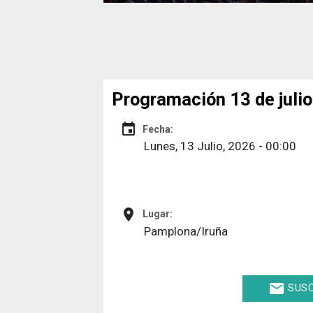
Programación 13 de juli
event
Fecha:
Lunes, 13 Julio, 2026 - 00:00
place
Lugar:
Pamplona/Iruña
email
SUSC