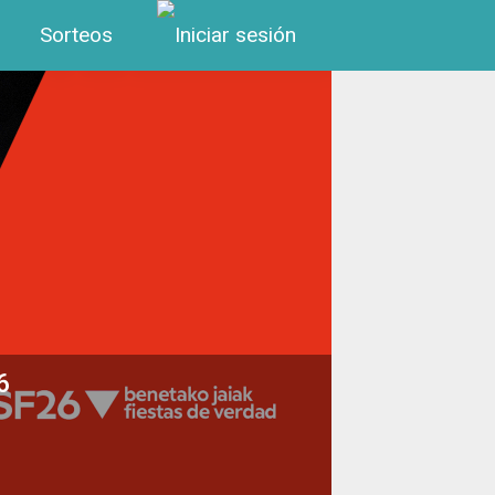
Menú de cuenta de us
Sorteos
6