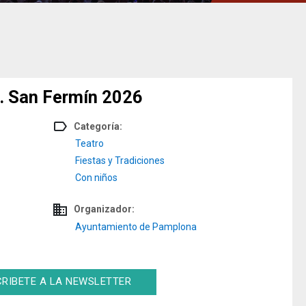
o. San Fermín 2026
label_outline
Categoría:
Teatro
Fiestas y Tradiciones
Con niños
domain
Organizador:
Ayuntamiento de Pamplona
RIBETE A LA NEWSLETTER