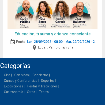
Educación, trauma y crianza consciente
event
Fecha:
Lun, 28/09/2026 - 08:00
-
Mar, 29/09/2026 - 20:00
place
Lugar:
Pamplona/Iruña
Categorías
Cine
Con niños
Conciertos
Cursos y Conferencias
Deportes
Exposiciones
Fiestas y Tradiciones
Gastronomía
Otros
Teatro