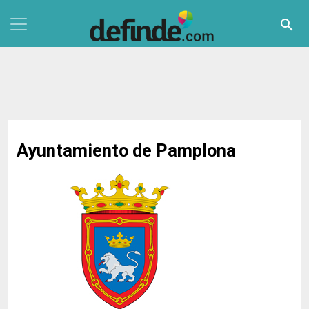
Pasar al contenido principal
search
Ayuntamiento de Pamplona