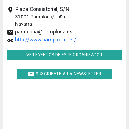
Plaza Consistorial, S/N
place
31001
Pamplona/Iruña
Navarra
pamplona@pamplona.es
email
http://www.pamplona.net/
link
VER EVENTOS DE ESTE ORGANIZADOR
email
SUSCRIBETE A LA NEWSLETTER