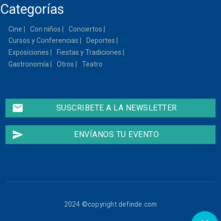
Categorías
13
Cine
Con niños
Conciertos
14
Cursos y Conferencias
Deportes
15
Exposiciones
Fiestas y Tradiciones
Gastronomía
Otros
Teatro
16
17
email
SUSCRIBETE A LA NEWSLETTER
18
send
ENVÍANOS TU EVENTO
19
20
21
2024 ©copyright definde.com
22