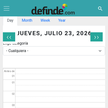
Pasar al contenido principal
search
Solapas principales
Day
Month
Week
Year
JUEVES, JULIO 23, 2026
‹‹
››
Paginación
Elige categoría
Antes de
01
01
02
03