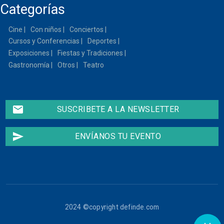
Categorías
14
Cine
Con niños
Conciertos
15
Cursos y Conferencias
Deportes
Exposiciones
Fiestas y Tradiciones
16
Gastronomía
Otros
Teatro
17
email
SUSCRIBETE A LA NEWSLETTER
18
La Cubana. La Cuisine
de Ma Cousine
Dom,
12/07/2026 - 18:00
19
send
ENVÍANOS TU EVENTO
20
21
22
2024 ©copyright definde.com