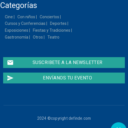
Categorías
14
Cine
Con niños
Conciertos
15
Cursos y Conferencias
Deportes
Exposiciones
Fiestas y Tradiciones
16
Gastronomía
Otros
Teatro
17
email
SUSCRIBETE A LA NEWSLETTER
18
19
send
ENVÍANOS TU EVENTO
20
Koma + Bala en
concierto en
21
concierto. San Fermín
2026
Mar, 07/07/2026 -
20:30
22
2024 ©copyright definde.com