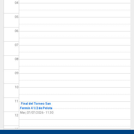
04
05
06
07
08
09
10
11
Final del Torneo San
Fermín 4 1/2 de Pelota
Mar, 07/07/2026 - 11:30
12
13