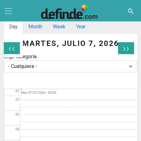
Pasar al contenido principal
search
Solapas principales
Day
Month
Week
Year
MARTES, JULIO 7, 2026
‹‹
››
Paginación
Elige categoría
Programación 7 de
Antes de
julio. San Fermín 2026
01
Mar, 07/07/2026 - 00:00
01
02
03