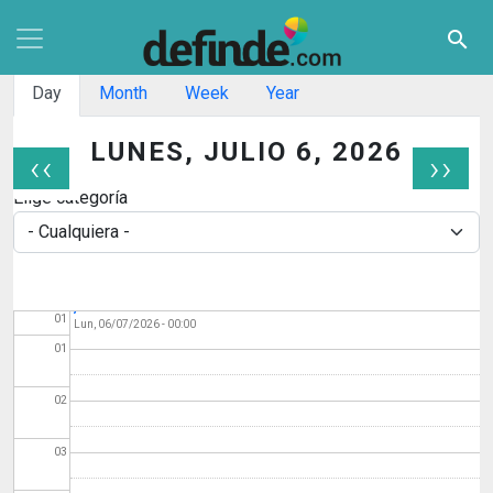
Pasar al contenido principal
search
Solapas principales
Day
Month
Week
Year
LUNES, JULIO 6, 2026
‹‹
››
Paginación
Elige categoría
Programación 6 de
Antes de
julio. San Fermín 2026
01
Lun, 06/07/2026 - 00:00
01
02
03