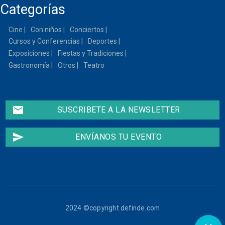
Categorías
Cine
Con niños
Conciertos
Cursos y Conferencias
Deportes
Exposiciones
Fiestas y Tradiciones
Gastronomía
Otros
Teatro
email
SUSCRIBETE A LA NEWSLETTER
send
ENVÍANOS TU EVENTO
2024 ©copyright definde.com