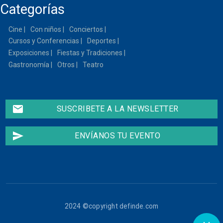
Categorías
Cine
Con niños
Conciertos
Cursos y Conferencias
Deportes
Exposiciones
Fiestas y Tradiciones
Gastronomía
Otros
Teatro
email
SUSCRIBETE A LA NEWSLETTER
send
ENVÍANOS TU EVENTO
2024 ©copyright definde.com