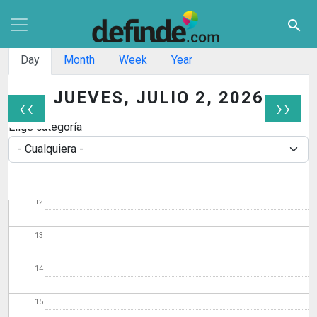
06
Pasar al contenido principal
search
07
Solapas principales
Day
Month
Week
Year
08
JUEVES, JULIO 2, 2026
‹‹
››
09
Paginación
Elige categoría
10
11
12
13
14
15