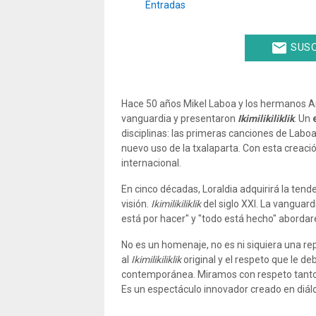
Entradas
email
SUSC
Hace 50 años Mikel Laboa y los hermanos A
vanguardia y presentaron
Ikimilikiliklik
. Un
disciplinas: las primeras canciones de Laboa,
nuevo uso de la txalaparta. Con esta creació
internacional.
En cinco décadas, Loraldia adquirirá la ten
visión.
Ikimilikiliklik
del siglo XXI. La vanguar
está por hacer" y "todo está hecho" abordar
No es un homenaje, no es ni siquiera una r
al
Ikimilikiliklik
original y el respeto que le 
contemporánea. Miramos con respeto tanto e
Es un espectáculo innovador creado en diálo