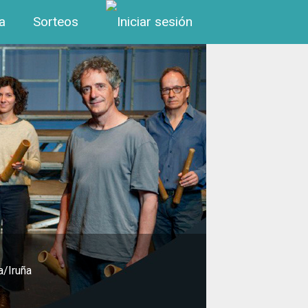
Menú de cuenta de us
a
Sorteos
a/Iruña