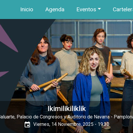
Navegación principal
Pasar al contenido principal
Inicio
Agenda
Eventos
Carteler
Ikimilikiliklik
aluarte, Palacio de Congresos y Auditorio de Navarra
- Pamplon
event
Viernes, 14 Noviembre, 2025 - 19:30