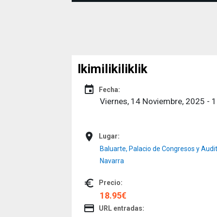
Ikimilikiliklik
event
Fecha:
Viernes, 14 Noviembre, 2025 - 
place
Lugar:
Baluarte, Palacio de Congresos y Audit
Navarra
euro_symbol
Precio:
18.95€
credit_card
URL entradas: