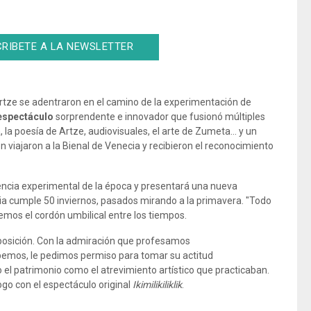
RIBETE A LA NEWSLETTER
rtze se adentraron en el camino de la experimentación de
espectáculo
sorprendente e innovador que fusionó múltiples
 la poesía de Artze, audiovisuales, el arte de Zumeta... y un
n viajaron a la Bienal de Venecia y recibieron el reconocimiento
dencia experimental de la época y presentará una nueva
dia cumple 50 inviernos, pasados mirando a la primavera. "Todo
emos el cordón umbilical entre los tiempos.
eposición. Con la admiración que profesamos
debemos, le pedimos permiso para tomar su actitud
l patrimonio como el atrevimiento artístico que practicaban.
go con el espectáculo original
Ikimilikiliklik
.