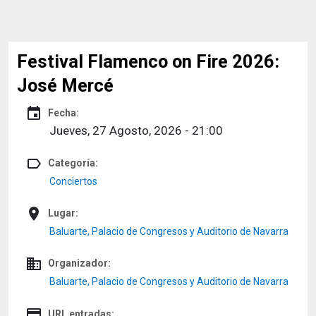
Festival Flamenco on Fire 2026:
José Mercé
event
Fecha:
Jueves, 27 Agosto, 2026 - 21:00
label_outline
Categoría:
Conciertos
place
Lugar:
Baluarte, Palacio de Congresos y Auditorio de Navarra
domain
Organizador:
Baluarte, Palacio de Congresos y Auditorio de Navarra
credit_card
URL entradas: