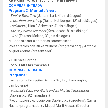
Ricercata | Forever Young: Cine en relieve 3
COMPRAR ENTRADA
Programa 3 | Memento Vivere
Twelve Tales Told
(Johann Lurf, 4', sin diálogos)
more than everything
(Rainer Kohlberger, 12', sin diálogos)
Pixillation
(Lillian F. Schwartz, 4', sin diálogos)
The Day Was a Scorcher
(Ken Jacobs, 8', sin diálogo)
2012
(Takashi Makino, 30', sin diálogos)
*Puede afectar a personas fotosensibles.
Presentación con Blake Williams (programador) y Antonio
Miguel Arenas (presentador)
21:30 Sala Corona
Foco | Entre las moscas 1
COMPRAR ENTRADA
Programa 1
Notes on a Crocodile
(Daphne Xu, 18', chino, inglés,
camboyano)
Huahua’s Dazzling World and its Myriad Temptations
(Daphne Xu, 82', mandarín)
Presentación y coloquio con Daphne Xu (directora), Xavier
Nueno (programador) y Miquel Martí Freixas (Director