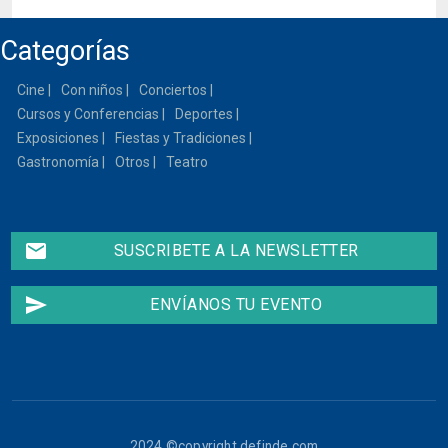
Categorías
Cine
Con niños
Conciertos
Cursos y Conferencias
Deportes
Exposiciones
Fiestas y Tradiciones
Gastronomía
Otros
Teatro
email
SUSCRIBETE A LA NEWSLETTER
send
ENVÍANOS TU EVENTO
2024 ©copyright definde.com