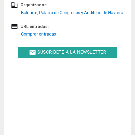
domain
Organizador:
Baluarte, Palacio de Congresos y Auditorio de Navarra
credit_card
URL entradas:
Comprar entradas
email
SUSCRIBETE A LA NEWSLETTER