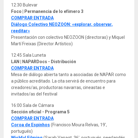
12:30 Bulevar
Foco | Permanencia de lo efímero 3
COMPRAR ENTRADA
Diálogo Colectivo NEOZOON: «explorar, observar,
reeditar»
Presentación con colectivo NEOZOON (directoras) y Miquel
Martí Freixas (Director Artístico)
12:45 Sala Luneta
LAN | NAPARDocs - Distribución
COMPRAR ENTRADA
Mesa de diálogo abierta tanto a asociadas de NAPAR como
a público acreditado. La cita servirá de encuentro para
creadores/as, productoras navarras, cineastas e
invitados/as del festival
16:00 Sala de Cámara
Sección oficial - Programa 5
COMPRAR ENTRADA
Coroa de Espinhos
(Francisco Moura Relvas, 19',
portugués)
Wishful Filming
(Sarah Vanagt, 36', portugués, neerlandés,