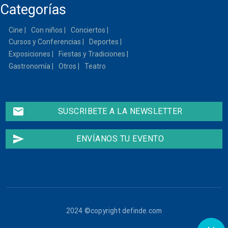
Categorías
13
Cine
Con niños
Conciertos
14
Cursos y Conferencias
Deportes
15
Exposiciones
Fiestas y Tradiciones
Gastronomía
Otros
Teatro
16
17
email
SUSCRIBETE A LA NEWSLETTER
18
send
ENVÍANOS TU EVENTO
19
20
21
2024 ©copyright definde.com
22