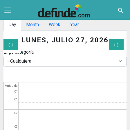
Pasar al contenido principal
search
Solapas principales
Day
Month
Week
Year
LUNES, JULIO 27, 2026
‹‹
››
Paginación
Elige categoría
Antes de
01
01
02
03