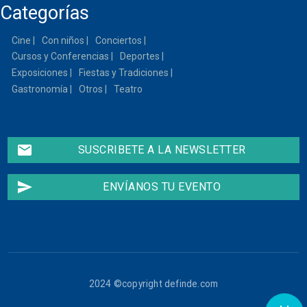
Categorías
13
Cine
Con niños
Conciertos
14
Cursos y Conferencias
Deportes
15
Exposiciones
Fiestas y Tradiciones
Gastronomía
Otros
Teatro
16
17
email
SUSCRIBETE A LA NEWSLETTER
18
send
ENVÍANOS TU EVENTO
19
20
21
2024 ©copyright definde.com
22