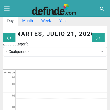
Pasar al contenido principal
search
Solapas principales
Day
Month
Week
Year
MARTES, JULIO 21, 2026
‹‹
››
Paginación
Elige categoría
Antes de
01
01
02
03