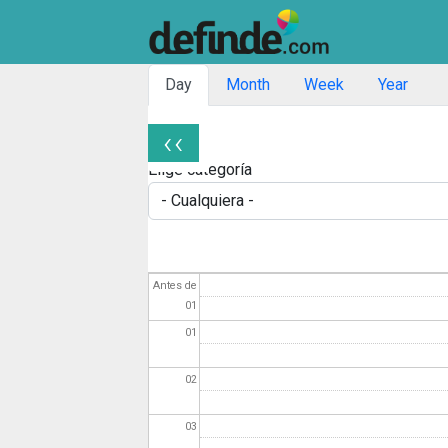
Solapas principales
Day
Month
Week
Year
‹‹
Paginación
Elige categoría
Antes de
01
01
02
03