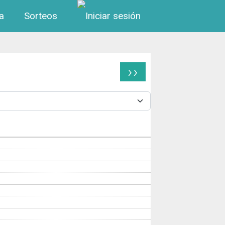
Menú de cuenta de us
a
Sorteos
››