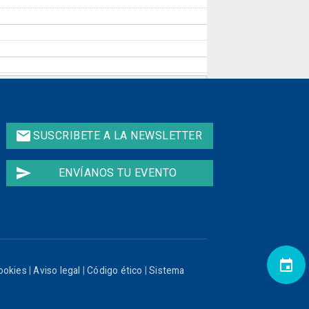
email
SUSCRIBETE A LA NEWSLETTER
send
ENVÍANOS TU EVENTO
event
cookies
|
Aviso legal
|
Código ético
|
Sistema