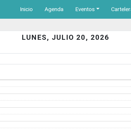
Navegación principal
Pasar al contenido principal
Inicio
Agenda
Eventos
Carteler
LUNES, JULIO 20, 2026