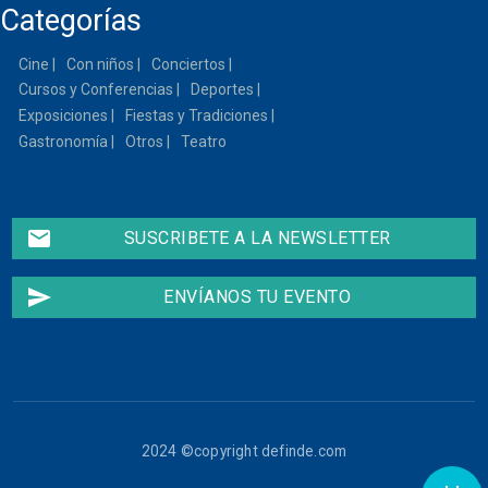
Categorías
13
Cine
Con niños
Conciertos
14
Cursos y Conferencias
Deportes
15
Exposiciones
Fiestas y Tradiciones
Gastronomía
Otros
Teatro
16
17
email
SUSCRIBETE A LA NEWSLETTER
18
send
ENVÍANOS TU EVENTO
19
20
21
2024 ©copyright definde.com
22