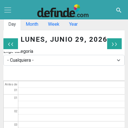
Pasar al contenido principal
search
Solapas principales
Day
Month
Week
Year
LUNES, JUNIO 29, 2026
‹‹
››
Paginación
Elige categoría
Antes de
01
01
02
03