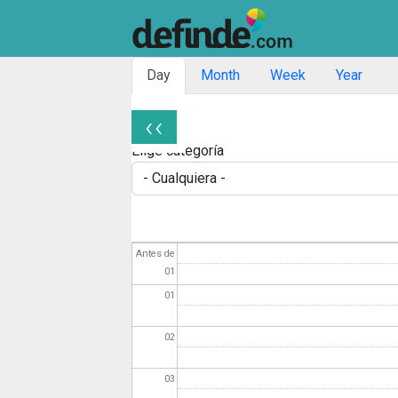
Solapas principales
Day
Month
Week
Year
‹‹
Paginación
Elige categoría
Antes de
01
01
02
03