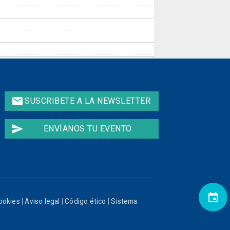
email
SUSCRIBETE A LA NEWSLETTER
send
ENVÍANOS TU EVENTO
event
cookies
|
Aviso legal
|
Código ético
|
Sistema