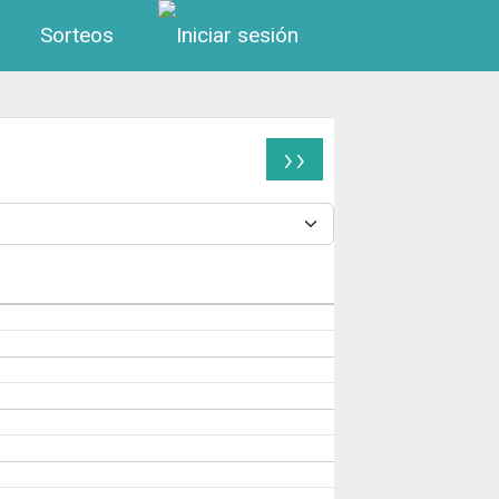
Menú de cuenta de us
Sorteos
››