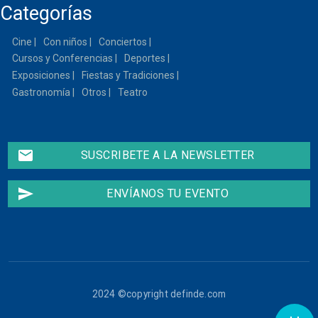
Categorías
13
Cine
Con niños
Conciertos
Cursos y Conferencias
Deportes
14
Exposiciones
Fiestas y Tradiciones
Gastronomía
Otros
Teatro
15
16
email
SUSCRIBETE A LA NEWSLETTER
17
send
ENVÍANOS TU EVENTO
18
19
20
2024 ©copyright definde.com
21