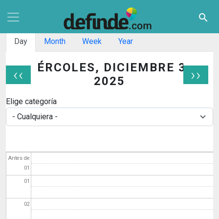
Pasar al contenido principal
search
Solapas principales
Day
Month
Week
Year
MIÉRCOLES, DICIEMBRE 31,
‹‹
››
2025
Paginación
Elige categoría
Antes de
01
01
02