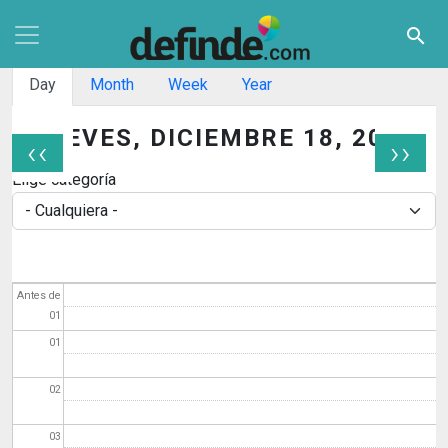
Pasar al contenido principal
search
Solapas principales
Day
Month
Week
Year
JUEVES, DICIEMBRE 18, 2025
‹‹
››
Paginación
Elige categoría
Antes de
01
01
02
03