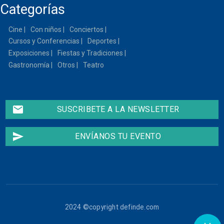
Categorías
13
Cine
Con niños
Conciertos
14
Cursos y Conferencias
Deportes
15
Exposiciones
Fiestas y Tradiciones
Gastronomía
Otros
Teatro
16
17
email
SUSCRIBETE A LA NEWSLETTER
18
send
ENVÍANOS TU EVENTO
19
20
21
2024 ©copyright definde.com
22