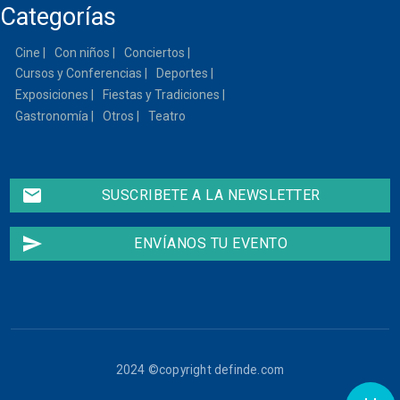
Categorías
13
Cine
Con niños
Conciertos
14
Cursos y Conferencias
Deportes
15
Exposiciones
Fiestas y Tradiciones
Gastronomía
Otros
Teatro
16
17
email
SUSCRIBETE A LA NEWSLETTER
18
send
ENVÍANOS TU EVENTO
19
20
21
2024 ©copyright definde.com
22