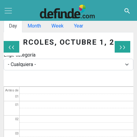
Pasar al contenido principal
search
Solapas principales
Day
Month
Week
Year
MIÉRCOLES, OCTUBRE 1, 2025
‹‹
››
Paginación
Elige categoría
Antes de
01
01
02
03