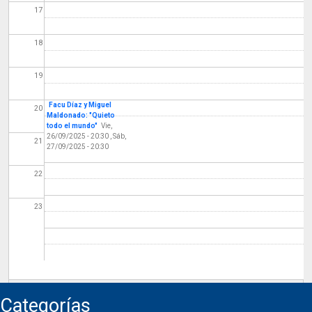
17
18
19
Facu Díaz y Miguel
20
Maldonado: "Quieto
todo el mundo"
Vie,
26/09/2025 - 20:30
,
Sáb,
21
27/09/2025 - 20:30
22
23
Categorías