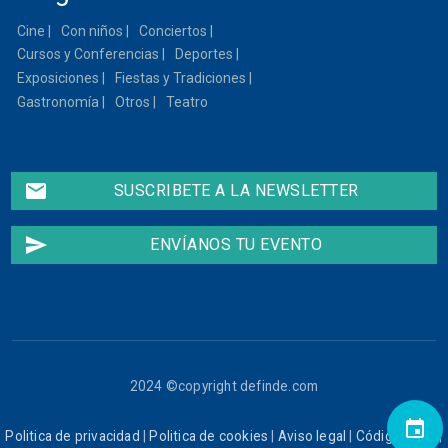
Cine
Con niños
Conciertos
Cursos y Conferencias
Deportes
Exposiciones
Fiestas y Tradiciones
Gastronomía
Otros
Teatro
email
SUSCRIBETE A LA NEWSLETTER
send
ENVÍANOS TU EVENTO
2024 ©copyright definde.com
event
Politica de privacidad
|
Politica de cookies
|
Aviso legal
|
Código ético
|