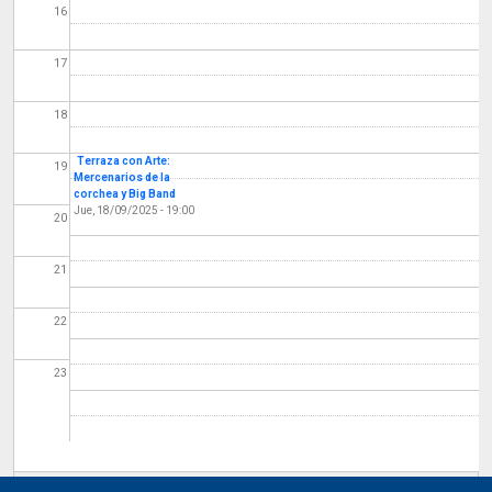
16
17
18
Terraza con Arte:
19
Mercenarios de la
corchea y Big Band
Jue, 18/09/2025 - 19:00
20
21
22
23