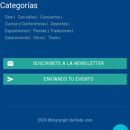
Categorías
Cine
Con niños
Conciertos
Cursos y Conferencias
Deportes
Exposiciones
Fiestas y Tradiciones
Gastronomía
Otros
Teatro
email
SUSCRIBETE A LA NEWSLETTER
send
ENVÍANOS TU EVENTO
2024 ©copyright definde.com